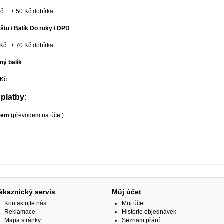
Kč + 50 Kč dobírka
oštu / Balík Do ruky / DPD
 Kč + 70 Kč dobírka
ný balík
 Kč
platby:
edem
(převodem na účet)
ákaznický servis
Můj účet
Kontaktujte nás
Můj účet
Reklamace
Historie objednávek
Mapa stránky
Seznam přání