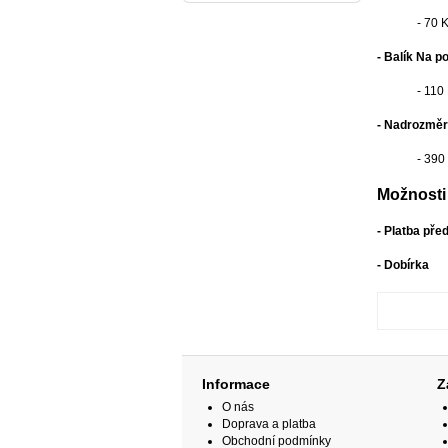
- 70 
- Balík Na p
- 110
- Nadrozměr
- 390
Možnosti 
- Platba př
- Dobírka
Informace
Z
O nás
Doprava a platba
Obchodní podmínky