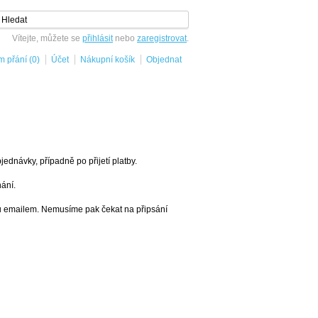
Vítejte, můžete se
přihlásit
nebo
zaregistrovat
.
 přání (0)
Účet
Nákupní košík
Objednat
ednávky, případně po přijetí platby.
ání.
du emailem. Nemusíme pak čekat na připsání