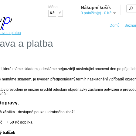
Měna
Nákupní košík
Kč
€
0 položka(y) - 0 Kč
Domů
Seznam
ava a platba
ava a platba
, které máme skladem, odesíláme nejpozději následující pracovní den po přijetí obj
ré nemáme skladem, je uveden předpokládaný termín naskladnění v případě objedn
atby převodem je možné urychlit odeslání objednávky zasláním potvrzení o převo
 účet.
dopravy:
á zásilka
- dostupné pouze u drobného zboží
Kč + 50 Kč dobírka
ý balíček