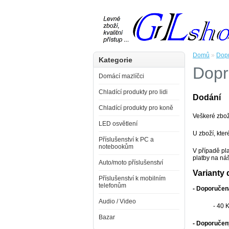
Domů
»
Dopr
Kategorie
Dopr
Domácí mazlíčci
Chladící produkty pro lidi
Dodání
Chladící produkty pro koně
Veškeré zboží
LED osvětlení
U zboží, kte
Příslušenství k PC a
notebookům
V případě pl
platby na náš
Auto/moto příslušenství
Varianty 
Příslušenství k mobilním
telefonům
- Doporučen
Audio / Video
- 40 
Bazar
- Doporučen