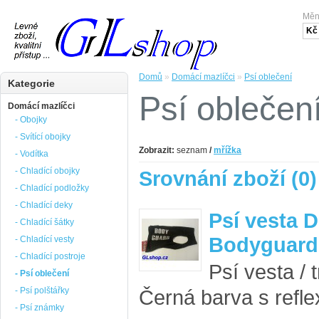
Mě
Kč
Domů
»
Domácí mazlíčci
»
Psí oblečení
Kategorie
Psí oblečen
Domácí mazlíčci
- Obojky
- Svítící obojky
Zobrazit:
seznam
/
mřížka
- Vodítka
- Chladící obojky
Srovnání zboží (0)
- Chladící podložky
- Chladící deky
Psí vesta 
- Chladící šátky
Bodyguard
- Chladící vesty
- Chladící postroje
Psí vesta /
- Psí oblečení
- Psí polštářky
Černá barva s refl
- Psí známky