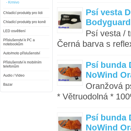
- Krmivo
Psí vesta 
Chladící produkty pro lidi
Bodyguard
Chladící produkty pro koně
Psí vesta /
LED osvětlení
Příslušenství k PC a
Černá barva s refl
notebookům
Auto/moto příslušenství
Psí bunda 
Příslušenství k mobilním
telefonům
NoWind Or
Audio / Video
Oranžová ps
Bazar
* Větruodolná * 100
Psí bunda 
NoWind Or