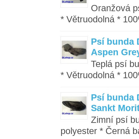
Oranžová ps
* Větruodolná * 100
Psí bunda 
Aspen Gre
Teplá psí b
* Větruodolná * 10
Psí bunda 
Sankt Mori
Zimní psí b
polyester * Černá ba