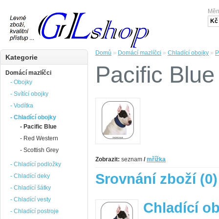
Mě
Kč
Domů
»
Domácí mazlíčci
»
Chladící obojky
»
P
Kategorie
Pacific Blue
Domácí mazlíčci
- Obojky
- Svítící obojky
- Vodítka
- Chladící obojky
- Pacific Blue
- Red Western
- Scottish Grey
Zobrazit:
seznam
/
mřížka
- Chladící podložky
Srovnání zboží (0)
- Chladící deky
- Chladící šátky
- Chladící vesty
Chladící o
- Chladící postroje