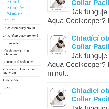
Collar Paci
- Psí oblečení
- Psí polštářky
Jak funguje
- Psí známky
Aqua Coolkeeper? N
- Krmivo
Chladící produkty pro lidi
Chladící produkty pro koně
Chladící o
LED osvětlení
Collar Paci
Příslušenství k PC a
Jak funguje
notebookům
Auto/moto příslušenství
Aqua Coolkeeper? 
Příslušenství k mobilním
minut..
telefonům
Audio / Video
Bazar
Chladící o
Collar Paci
Jak funguje