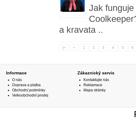
Jak funguje
Coolkeeper
a kravata ..
|<
<
1
2
3
4
5
6
Informace
Zákaznický servis
O nás
Kontaktujte nás
Doprava a platba
Reklamace
Obchodní podmínky
Mapa stránky
Velkoobchodní prodej