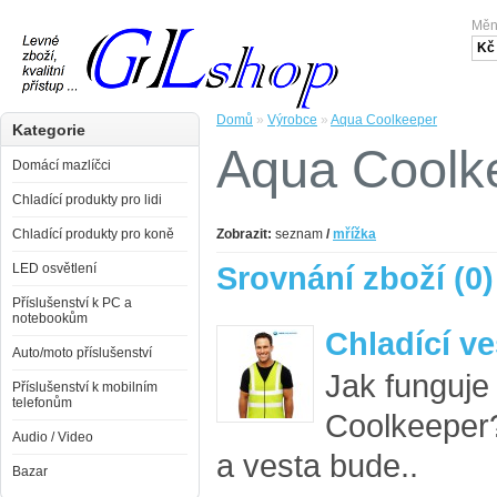
Mě
Kč
Domů
»
Výrobce
»
Aqua Coolkeeper
Kategorie
Aqua Coolk
Domácí mazlíčci
Chladící produkty pro lidi
Chladící produkty pro koně
Zobrazit:
seznam
/
mřížka
Srovnání zboží (0)
LED osvětlení
Příslušenství k PC a
notebookům
Chladící ve
Auto/moto příslušenství
Jak funguje
Příslušenství k mobilním
telefonům
Coolkeeper
Audio / Video
a vesta bude..
Bazar