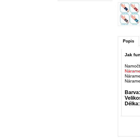
Popis
Jak fu
Namočte
Náramek
Nárame
Náramek
Barva
Veliko
Délka: