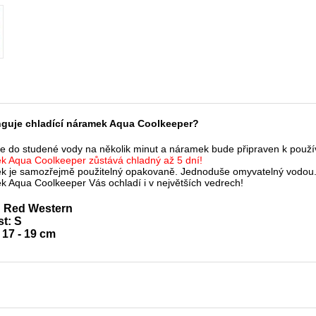
nguje chladící náramek Aqua Coolkeeper?
 do studené vody na několik minut a náramek bude připraven k použí
 Aqua Coolkeeper zůstává chladný až 5 dní!
k je samozřejmě použitelný opakovaně. Jednoduše omyvatelný vodou
 Aqua Coolkeeper Vás ochladí i v největších vedrech!
: Red Western
st: S
 17 - 19 cm