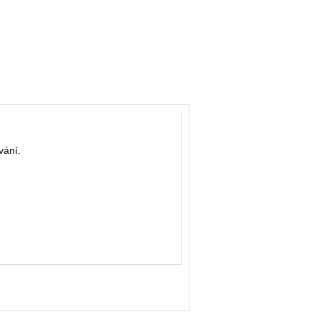
vání.
.