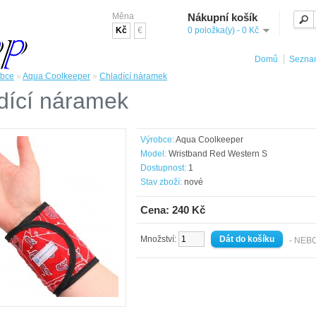
Měna
Nákupní košík
Kč
€
0 položka(y) - 0 Kč
Domů
Seznam
obce
»
Aqua Coolkeeper
»
Chladící náramek
dící náramek
Výrobce:
Aqua Coolkeeper
Model:
Wristband Red Western S
Dostupnost:
1
Stav zboží:
nové
Cena: 240 Kč
Množství:
- NEB