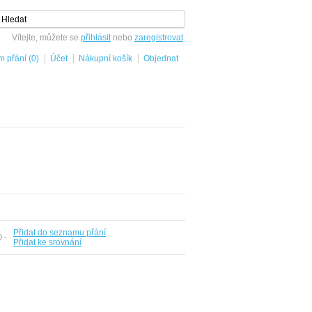
Vítejte, můžete se
přihlásit
nebo
zaregistrovat
.
 přání (0)
Účet
Nákupní košík
Objednat
Přidat do seznamu přání
O -
Přidat ke srovnání