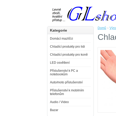
Domů
»
Výr
Kategorie
Chla
Domácí mazlíčci
Chladící produkty pro lidi
Chladící produkty pro koně
LED osvětlení
Příslušenství k PC a
notebookům
Auto/moto příslušenství
Příslušenství k mobilním
telefonům
Audio / Video
Bazar