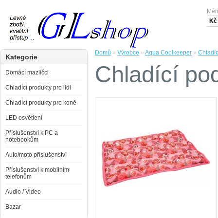
Mě
Kč
Domů
»
Výrobce
»
Aqua Coolkeeper
»
Chladíc
Kategorie
Chladící po
Domácí mazlíčci
Chladící produkty pro lidi
Chladící produkty pro koně
LED osvětlení
Příslušenství k PC a
notebookům
Auto/moto příslušenství
Příslušenství k mobilním
telefonům
Audio / Video
Bazar