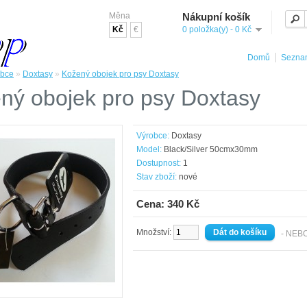
Měna
Nákupní košík
Kč
€
0 položka(y) - 0 Kč
Domů
Seznam
obce
»
Doxtasy
»
Kožený obojek pro psy Doxtasy
ný obojek pro psy Doxtasy
Výrobce:
Doxtasy
Model:
Black/Silver 50cmx30mm
Dostupnost:
1
Stav zboží:
nové
Cena: 340 Kč
Množství:
- NEB