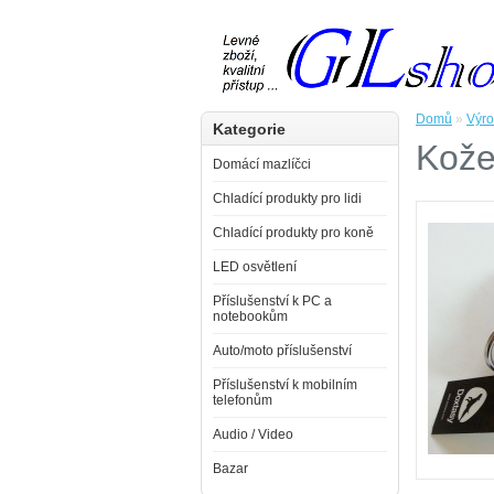
Domů
»
Výr
Kategorie
Kože
Domácí mazlíčci
Chladící produkty pro lidi
Chladící produkty pro koně
LED osvětlení
Příslušenství k PC a
notebookům
Auto/moto příslušenství
Příslušenství k mobilním
telefonům
Audio / Video
Bazar