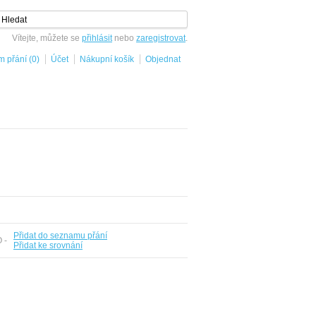
Vítejte, můžete se
přihlásit
nebo
zaregistrovat
.
 přání (0)
Účet
Nákupní košík
Objednat
Přidat do seznamu přání
O -
Přidat ke srovnání