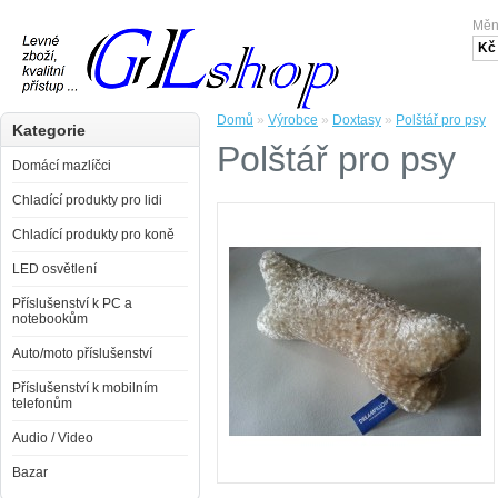
Mě
Kč
Domů
»
Výrobce
»
Doxtasy
»
Polštář pro psy
Kategorie
Polštář pro psy
Domácí mazlíčci
Chladící produkty pro lidi
Chladící produkty pro koně
LED osvětlení
Příslušenství k PC a
notebookům
Auto/moto příslušenství
Příslušenství k mobilním
telefonům
Audio / Video
Bazar