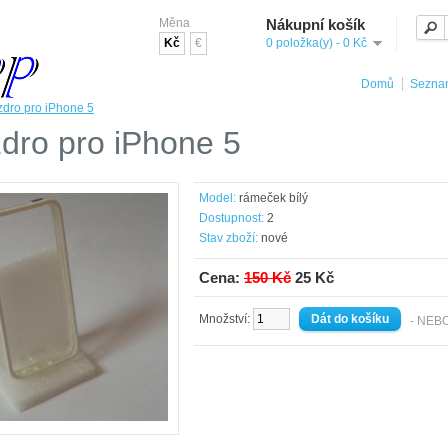
Měna
Nákupní košík
Kč
€
0 položka(y) - 0 Kč
Domů
Seznam
dro pro iPhone 5
dro pro iPhone 5
Model:
rámeček bílý
Dostupnost:
2
Stav zboží:
nové
Cena:
150 Kč
25 Kč
Množství:
- NEB