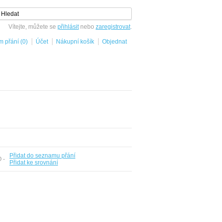
Vítejte, můžete se
přihlásit
nebo
zaregistrovat
.
 přání (0)
Účet
Nákupní košík
Objednat
Přidat do seznamu přání
O -
Přidat ke srovnání