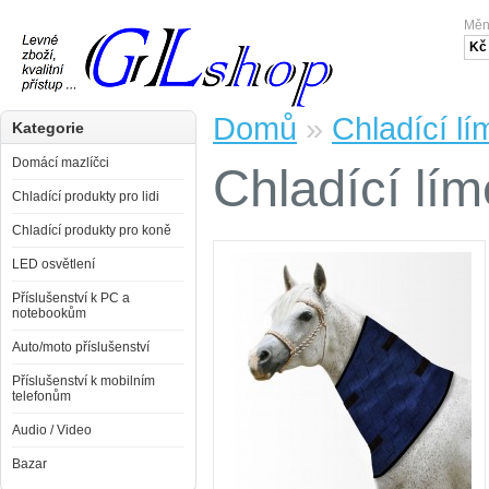
Mě
Kč
Domů
»
Chladící l
Kategorie
Domácí mazlíčci
Chladící lí
Chladící produkty pro lidi
Chladící produkty pro koně
LED osvětlení
Příslušenství k PC a
notebookům
Auto/moto příslušenství
Příslušenství k mobilním
telefonům
Audio / Video
Bazar