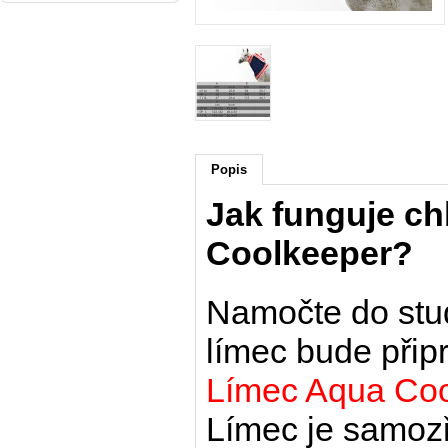
Popis
Jak funguje ch
Coolkeeper?
Namočte do stud
límec bude přip
Límec Aqua Cool
Límec je samoz