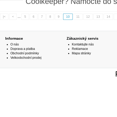
Coolkeeper? Namočte do st
|<
<
....
5
6
7
8
9
10
11
12
13
14
Informace
Zákaznický servis
O nás
Kontaktujte nás
Doprava a platba
Reklamace
Obchodní podmínky
Mapa stránky
Velkoobchodní prodej