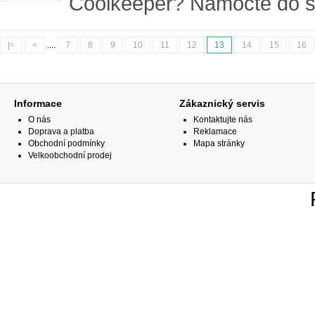
Coolkeeper? Namočte do st
|<
<
....
7
8
9
10
11
12
13
14
15
16
Informace
Zákaznický servis
O nás
Kontaktujte nás
Doprava a platba
Reklamace
Obchodní podmínky
Mapa stránky
Velkoobchodní prodej